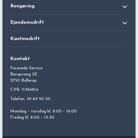
Rengøring
Kontor
Ejendomsdrift
Klassificerede-miljøer
Gartnerservice
Kantinedrift
Vinduespolering
Inspektørservice
Kontakt
Projektservice
Forenede Service
Vintertjeneste
Borupvang 5E
2750 Ballerup
Brandtjek
CVR: 11394914
Telefon: 39 69 50 50
Mandag – torsdag kl. 8:00 – 16:00
Fredag kl. 8:00 – 15:30